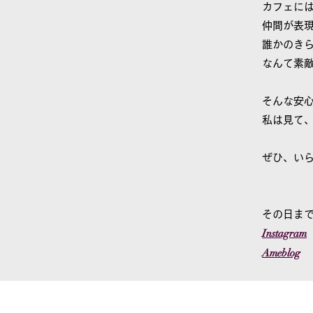
カフェに
仲間が表
誰かのき
なんて素
そんな安
私は見て
ぜひ、い
​その日ま
I
nstagram
Ameblog