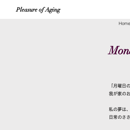
Pleasure of Aging
Hom
Mond
「月曜日
我が家の
私の夢は
日常のさ