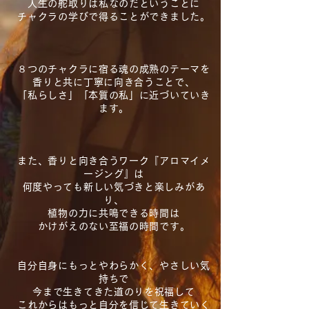
人生の舵取りは私なのだということに
チャクラの学びで得ることができました。
８つのチャクラに宿る魂の成熟のテーマを
香りと共に丁寧に向き合うことで、
「私らしさ」「本質の私」に近づいていき
ます。
また、香りと向き合うワーク『アロマイメ
ージング』は
何度やっても新しい気づきと楽しみがあ
り、
植物の力に共鳴できる時間は
かけがえのない至福の時間です。
自分自身にもっとやわらかく、やさしい気
持ちで
今まで生きてきた道のりを祝福して
これからはもっと自分を信じて生きていく