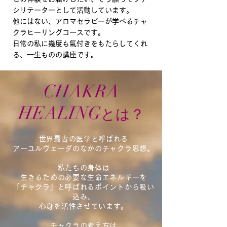
シリテーターとして活動しています。
他にはない、アロマセラピーが学べるチャ
クラヒーリングコースです。
​日常の私に幾度も氣付きをもたらしてくれ
る、一生ものの講座です。
CHAKRA
HEALING
​とは？
世界最古の医学と呼ばれる
アーユルヴェーダのなかのチャクラ思想。
私たちの身体は
生きるための必要な生命エネルギーを
「チャクラ」と呼ばれるポイントから吸い
込み、
心身を活性させています。
チャクラの考え方は