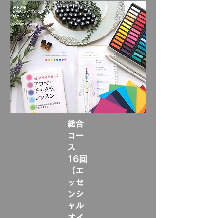
​総合
コー
ス
16回
​（エ
ッセ
ンシ
ャル
オイ