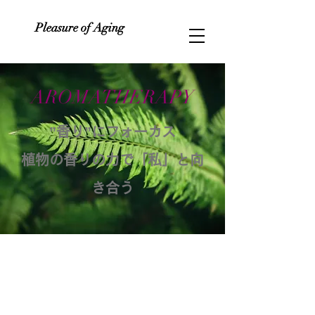
Pleasure of Aging
AROMATHERAPY
​”香り”にフォーカス
​植物の香りの力で「私」と向
き合う