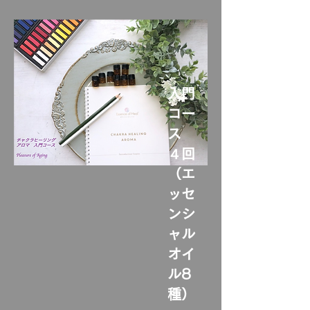
入門
コー
ス
４回
（エ
ッセ
ンシ
ャル
オイ
ル8
種）