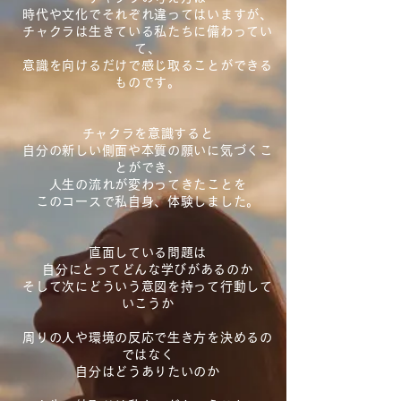
時代や文化でそれぞれ違ってはいますが、
チャクラは生きている私たちに備わってい
て、
意識を向けるだけで感じ取ることができる
ものです。
チャクラを意識すると
自分の新しい側面や本質の願いに気づくこ
とができ、
人生の流れが変わってきたことを
このコースで私自身、体験しました。
直面している問題は
自分にとってどんな学びがあるのか
そして次にどういう意図を持って行動して
いこうか
周りの人や環境の反応で生き方を決めるの
ではなく
自分はどうありたいのか