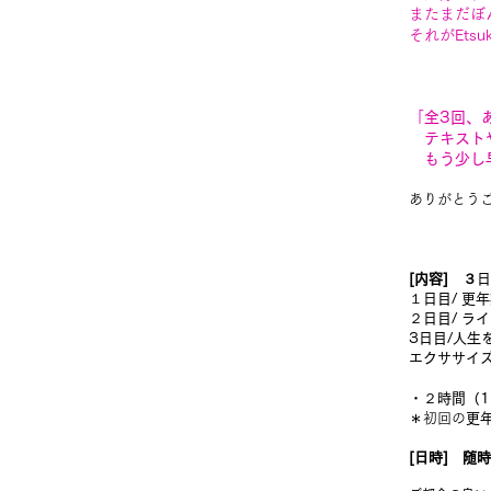
またまだぼ
それがEt
「
全3回、
テキストや
もう少し早
ありがとう
[内容] ３
日
１日目/ 
２日目/ 
3日目/人
エクササイ
・
２時間（1
＊
初回の
更
[日時]
随時