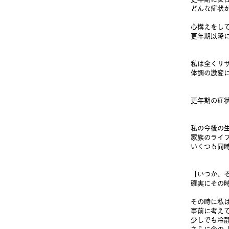
どんな症状
心構えをし
更年期以降
私は全くリ
体調の激変
更年期の症
私の今後の
家族のライ
いくつも同
「いつか、
確実にその
その時に私
事前に考え
少しでも冷