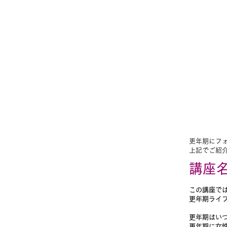
​更年期にフ
上記でご紹
講座
この講座で
更年期ライ
更年期はい
更年期に女