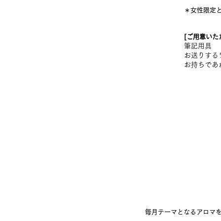
＊女性限定
[ご用意いた
筆記用具
お送りする
​お持ちで
毎月テーマとなるアロマ