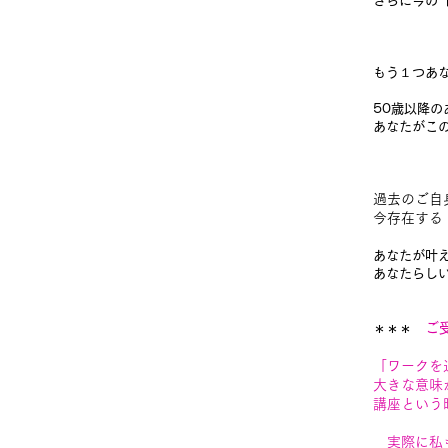
さらに今の
もう１つあ
50歳以降
あなたがこ
過去のご自
今存在する
あなたが叶
あなたらし
ご
＊＊＊
「ワークを
大きな意味
講座という
実際に私も