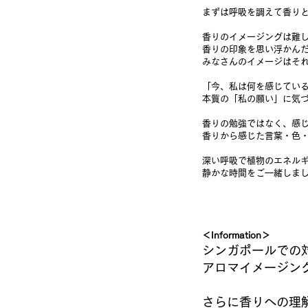
まずは呼吸を調えて香り
香りのイメージングは難
香りの印象を思い浮かん
みなさんのイメージはそ
「今、私は何を感じてい
本質の「私の願い」に気
香りの勉強ではなく、感
香りから感じた言葉・色
深い呼吸で植物のエネル
静かな時間を
ご一緒しま
＜Information＞
シンガポールでの
アロマイメージン
さらに香りへの理