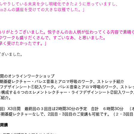
んやりしている未来を少し明確化できたように思っていますし、
sukoさんの講座を受けての大きな収穫でした。」
ありがとうございました。悦子さんのお人柄が伝わってくる内容で素晴
ワークも盛りだくさんで、すごいなあ、と思いました。
く受けたかったです。」
ございました。
間のオンラインワークショップ
更年期基礎レクチャー・バレエ音楽とアロマ呼吸のワーク、ストレッチ紹介
ライフデザインシート①記入ワーク。バレエ音楽とアロマ呼吸のワーク、ストレ
生を構成する６つのエレメントレクチャー・ライフデザインシート②記入ワー
ズ紹介。
回）X3
日間 最終回の３回目は2時間30分の予定
合計 ６時間30分 （
年期基礎レクチャーなしで、2回目・3回目のご受講も可能です。（２・3回
開講