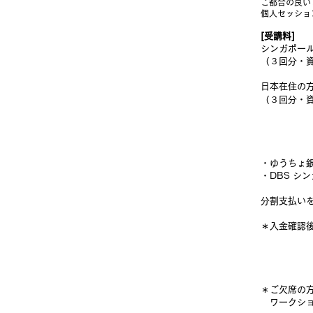
ご都合の良い
個人セッショ
[受講料]
シンガポー
（３回分・
日本在住の
（３回分・
・ゆうちょ
・DBS シ
分割支払い
＊入金確認
＊ご欠席の
ワークショ