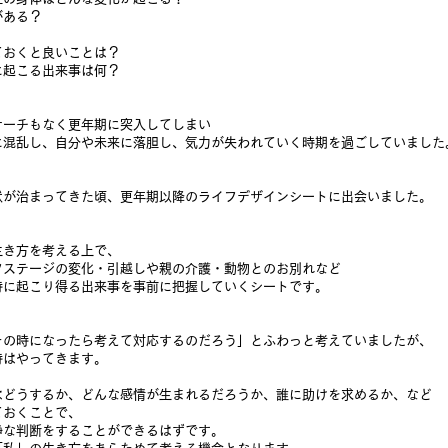
がある？
ておくと良いことは？
に起こる出来事は何？
サーチもなく更年期に突入してしまい
に混乱し、自分や未来に落胆し、気力が失われていく時期を過ごしていました
状が治まってきた頃、更年期以降のライフデザインシートに出会いました。
生き方を考える上で、
フステージの変化・引越しや親の介護・動物とのお別れなど
時に起こり得る出来事を事前に把握していくシートです。
その時になったら考えて対応するのだろう」とふわっと考えていましたが、
時はやってきます。
はどうするか、どんな感情が生まれるだろうか、誰に助けを求めるか、など
ておくことで、
静な判断をすることができるはずです。