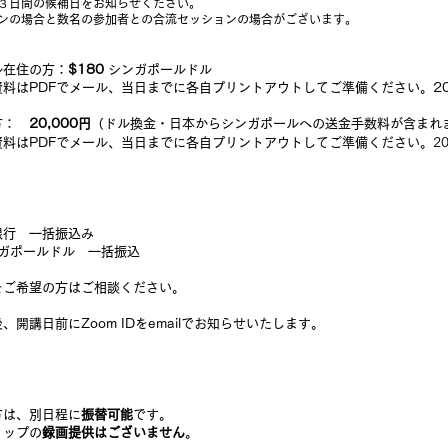
３日間の候補日をお知らせください。
ンの場合と数名の参加者との合流セッションの場合がございます。
ル在住の方：
$180
シンガポールドル
資料はPDFでメール、当日までに各自プリントアウトしてご準備ください。2
方：
20,000
円​
（ドル換金・日本からシンガポールへの送金手数料が含まれ
2
資料はPDFでメール、当日までに各自プリントアウトして
ご準備ください。
銀行 一括振込み
ンガポー
ルドル
一括振込
をご希望の方はご相談ください。
後、開講
日前にZoom IDをemailでお知らせいたします。
方は、別日程に
振替可能
です。
ップの
録画提供はございません
。