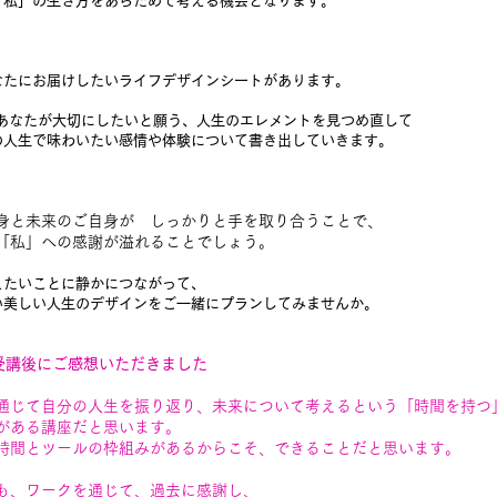
「私」の生き方をあらためて考える機会となります。
なたにお届けしたいライフデザインシートがあります。
のあなたが大切にしたいと願う、人生のエレメントを見つめ直して
の人生で味わいたい感情や体験について書き出していきます。
身と未来のご自身が しっかりと手を取り合うことで、
「私」への感謝が溢
れ
ることでしょう。
えたいことに静かにつながって、
い美しい人生のデザインをご一緒にプランしてみませんか。
受講後にご感想いただきました
通じて自分の人生を振り返り、未来について考えるという「時間を持つ
がある講座だと思います。
時間とツールの枠組みがあるからこそ、できることだと思います。
、ワークを通じて、過去に感謝し、