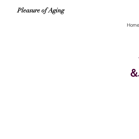
Pleasure of Aging
Hom
＆