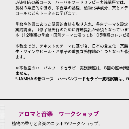
JAMHAの新コース ハーバルフードセラピー実践講座では、
食材の薬膳的な働き、栄養学の基礎、植物化学成分、茶とメデ
コールなどをトータルに学びます。
季節や体調にあった健康的食材を取り入れ、各自テーマを設定
実践講座。（修了証発行のために課題提出が必須となっていま
本（12種類の季節・国別テーマに沿って約105種類のレシピ
本教室では、テキストのテーマに基づき、日本の食文化・薬膳
生・ワインやビール・お菓子の重要な発祥地の１つとなった修
ます。
＊本教室のハーバルフードセラピー実践講座は、8回の座学講
ません。
*
JAMHAの新コース ハーバルフードセラピー資格試験は、5
​アロマと音楽 ワークショップ
植物の香りと音楽のコラボのワークショップ。