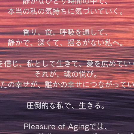
静かなひとり時間の中で、
本当の私の気持ちに気づいていく。
香り、食、呼吸を通して、
静かで、深くて、揺るがない私へ。
を信じ、私として生きて、愛を広めてい
それが、魂の悦び。
たの幸せが、誰かの幸せにつながって
圧倒的な私で、生きる。
Pleasure of Agingでは、