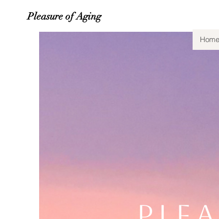
Pleasure of Aging
Hom
PLE