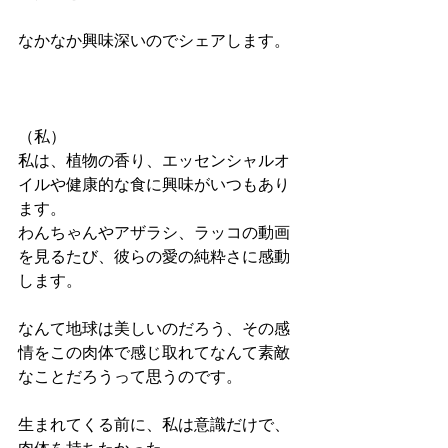
なかなか興味深いのでシェアします。
（私）
私は、植物の香り、エッセンシャルオ
イルや健康的な食に興味がいつもあり
ます。
わんちゃんやアザラシ、ラッコの動画
を見るたび、彼らの愛の純粋さに感動
します。
なんて地球は美しいのだろう、その感
情をこの肉体で感じ取れてなんて素敵
なことだろうって思うのです。 
生まれてくる前に、私は意識だけで、