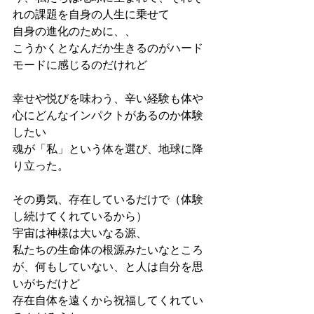
れの課題を自身の人生に乗せて
自身の進化のために、、
こうかくとなんだか生きるのがハード
モードに感じるのだけれど
幸せや悦びを味わう、辛い経験も体や
心にどんなインパクトがあるのか体験
したい
魂が「私」という体を選び、地球に降
り立った。
その勇気、存在しているだけで（体験
し続けてくれているから）
宇宙は神様は大いなる源、
私たちの生命体の根源みたいなところ
が、何もしていない、と人は自分を思
いがちだけど
存在自体を遠くから祝福してくれてい