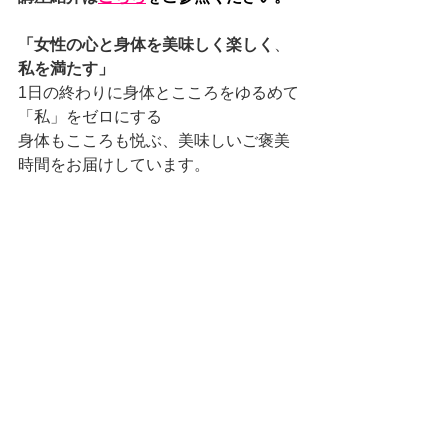
「女性の心と身体を美味しく楽しく
、
私を満たす」
1日の終わりに身体とこころをゆるめて
「私」をゼロにする
身体もこころも悦ぶ、美味しいご褒美
時間をお届けしています。
女性限定で対面・オンラインでご提供
しています
対面の講座では、ハーブを使ったお菓
子とハーブティーをご用意します。
講座のお申込は　▶️
こちら
講座のお問い合わせは　▶️
こちら