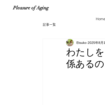
Pleasure of Aging
Hom
記事一覧
Etsuko
2025年8月
わたしを
係あるの